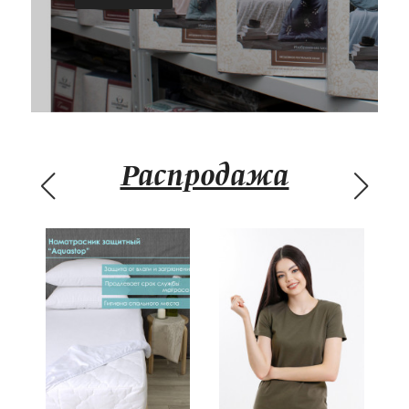
Одеяла и подушки
Подушки
Одеяла
Матрасы и наматрасники
Наматрасники
Матрасы
Распродажа
Текстиль для ванной
Халаты
Текстиль для кухни
Полотенца
Фартуки, прихватки, рукавицы, грелки
Скатерти
Текстиль для гостиниц и отелей
Полотенца