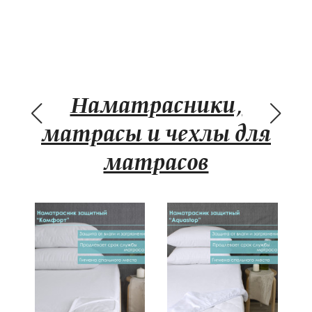
Акции
О компании
Доставка
Наматрасники,
Контакты
матрасы и чехлы для
Оплата
матрасов
Возврат