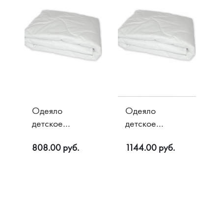
Одеяло
Одеяло
детское
детское
Бамбук в
Бамбук в
808.00 руб.
1144.00 руб.
микрофибре
хлопке 200 гр/
200 гр/м2
м2 110х140
110х140