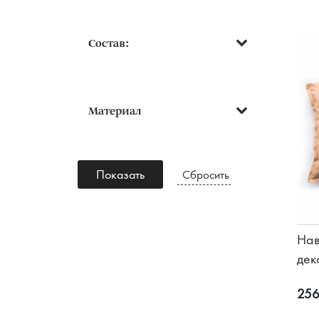
Состав:
Материал
Показать
Сбросить
Нав
дек
под
256
Бе