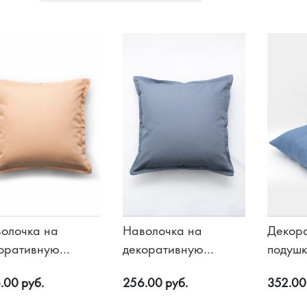
Худи, костюмы
олочка на
Наволочка на
Декор
оративную
декоративную
подуш
ушку 40х40, цв.
подушку 40х40, цв.
.00 руб.
256.00 руб.
352.00
жевый
Синий-серый