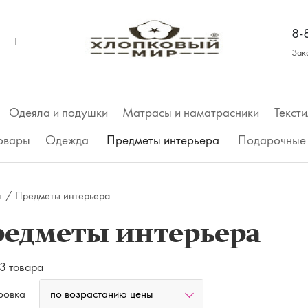
8-
КОНТАКТЫ
Зак
Одеяла и подушки
Матрасы и наматрасники
Тексти
товары
Одежда
Предметы интерьера
Подарочные 
Трусы
я
/
Предметы интерьера
Футболки
редметы интерьера
Майки, топы
3 товара
Футболка
по возрастанию цены
ровка
Рубашки, платья