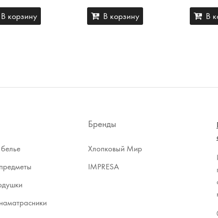
В корзину
В корзину
В к
Бренды
 белье
Хлопковый Мир
предметы
IMPRESA
одушки
наматрасники