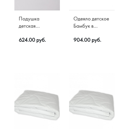
Подушка
Одеяло детское
детская
Бамбук в
Лебяжий пух в
микрофибре
624.00 руб.
904.00 руб.
Жаккарде
300 гр/м2
40х60
110х140