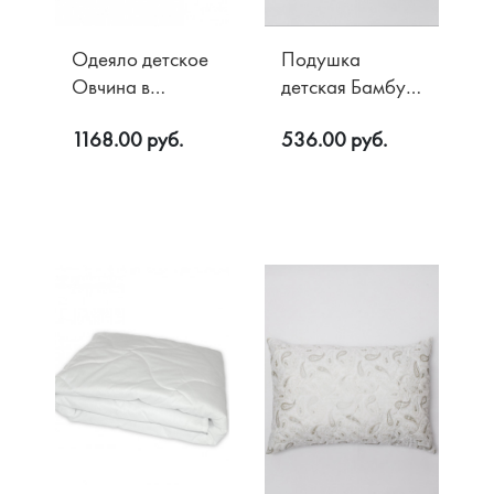
Одеяло детское
Подушка
Овчина в
детская Бамбук
хлопке 200 гр/
в хлопке 40х60
1168.00 руб.
536.00 руб.
м2 110х140
Акции
О компании
Доставка
Контакты
Оплата
Возврат