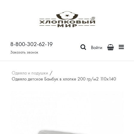
Постельное белье
Бязь
8-800-302-62-19
Поплин
Войти
Сатин
Заказать звонок
Зима-Лето из бязи
Зима-Лето из поплина
Одеяла и подушки
/
Одеяло детское Бамбук в хлопке 200 гр/м2 110х140
Зима-Лето из сатина
Сатин Премьер
Страйп - сатин
Отдельные предметы
Наволочки
Простыни
Пододеяльники