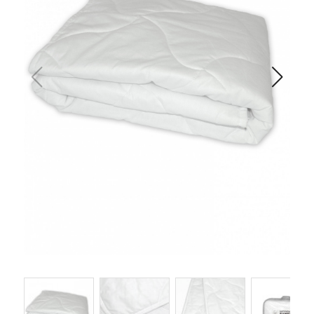
Одеяла и подушки
Подушки
Одеяла
Матрасы и наматрасники
Наматрасники
Матрасы
Текстиль для ванной
Халаты
Текстиль для кухни
Полотенца
Фартуки, прихватки, рукавицы, грелки
Скатерти
Текстиль для гостиниц и отелей
Полотенца