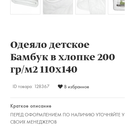
Комплекты постельного белья
Наматрацники
Халаты
Подушки и одеяла
Детские товары
Одеяло детское
Наматрасники, матрасы и чехлы для
матрасов
Бамбук в хлопке 200
Одеяла и подушки
гр/м2 110х140
Одежда
Для мужчин
ID товара:
128367
В избранное
Для женщин
Предметы интерьера
Краткое описание
Подарочные сертификаты
ПЕРЕД ОФОРМЛЕНИЕМ ПО НАЛИЧИЮ УТОЧНЯЙТЕ У
СВОИХ МЕНЕДЖЕРОВ