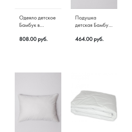
Одеяло детское
Подушка
Бамбук в
детская Бамбук
микрофибре
в микрофибре
808.00 руб.
464.00 руб.
200 гр/м2
40х60
110х140