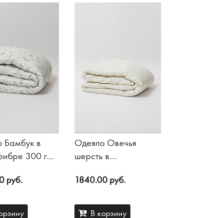
 Бамбук в
Одеяло Овечья
фибре 300 гр/
шерсть в
микрофибре 300 гр/
0 руб.
1840.00 руб.
м2
орзину
В корзину