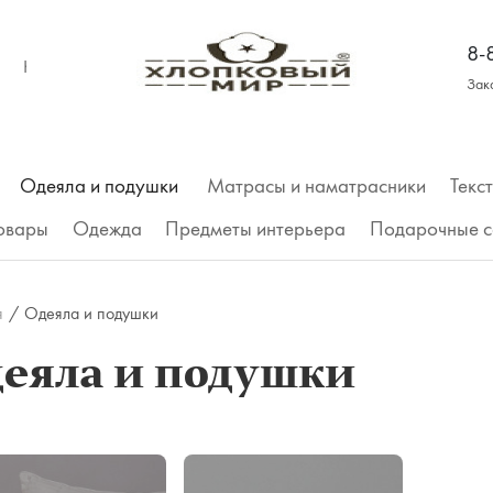
8-
КОНТАКТЫ
Зак
Одеяла и подушки
Матрасы и наматрасники
Текс
товары
Одежда
Предметы интерьера
Подарочные с
Трусы
я
/
Одеяла и подушки
Футболки
еяла и подушки
Майки, топы
Футболка