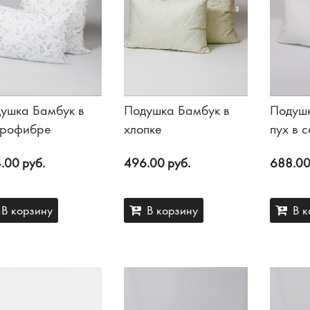
ушка Бамбук в
Подушка Бамбук в
Подуш
крофибре
хлопке
пух в с
жакка
.00 руб.
496.00 руб.
688.00
В корзину
В корзину
В к