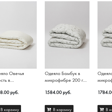
яло Овечья
Одеяло Бамбук в
Одеяло
сть в
микрофибре 200 гр/
микро
рофибре 200 гр/
м2
м2
8.00 руб.
1584.00 руб.
1784.0
В корзину
В корзину
В к