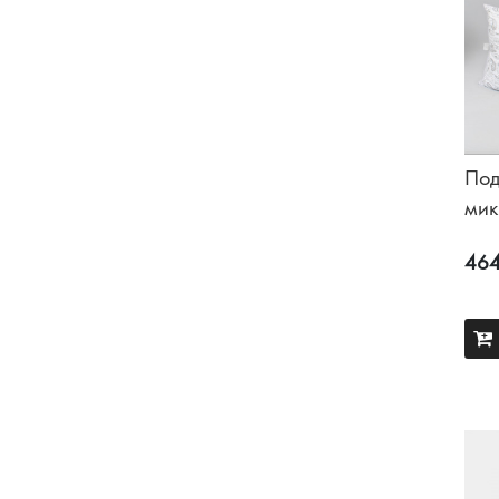
Под
ми
464