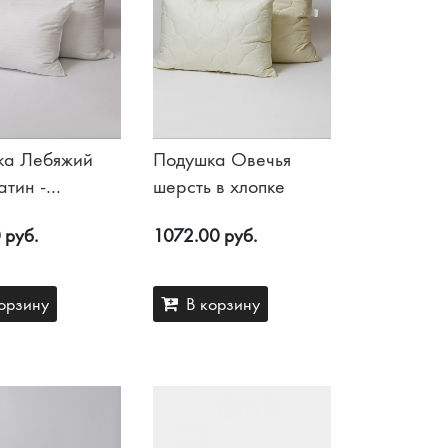
ка Лебяжий
Подушка Овечья
атин -
шерсть в хлопке
рде
 руб.
1072.00 руб.
орзину
В корзину