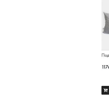
Под
117