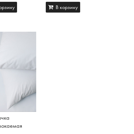
орзину
В корзину
очка
мокаемая