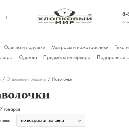
8-
КОНТАКТЫ
Зак
Одеяла и подушки
Матрасы и наматрасники
Тексти
товары
Одежда
Предметы интерьера
Подарочные с
Трусы
я
/
Отдельные предметы
/
Наволочки
Футболки
аволочки
Майки, топы
7 товаров
Футболка
по возрастанию цены
ровка
Рубашки, платья