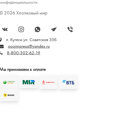
конфиденциальности.
© 2026 Хлопковый мир
п. Кугеси ул. Советская 35б
oooimpresa@yandex.ru
8-800-302-62-19
Мы принимаем к оплате