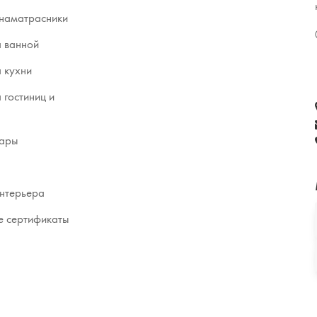
наматрасники
я ванной
я кухни
я гостиниц и
вары
нтерьера
 сертификаты