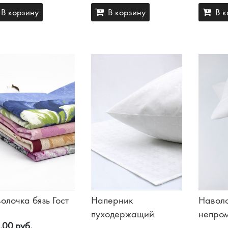
В корзину
В корзину
В к
олочка бязь Гост
Наперник
Навол
пуходержащий
непро
.00 руб.