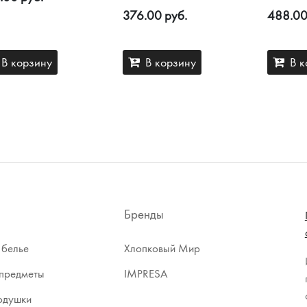
376.00 руб.
488.00
В корзину
В корзину
В к
Бренды
 белье
Хлопковый Мир
предметы
IMPRESA
одушки