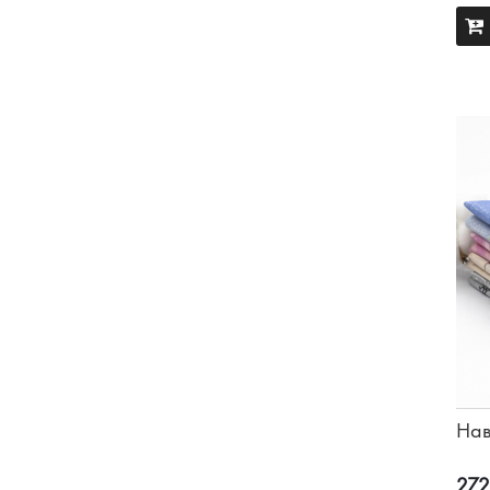
Нав
272