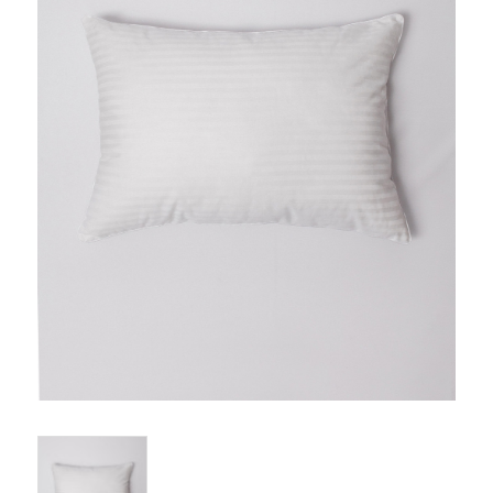
Одеяла и подушки
Подушки
Одеяла
Матрасы и наматрасники
Наматрасники
Матрасы
Текстиль для ванной
Халаты
Текстиль для кухни
Полотенца
Фартуки, прихватки, рукавицы, грелки
Скатерти
Текстиль для гостиниц и отелей
Полотенца