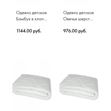
Одеяло детское
Одеяло детское
Бамбук в хлопке
Овечья шерсть в
200 гр/м2
микрофибре
1144.00 руб.
976.00 руб.
110х140
200 гр/м2
110х140