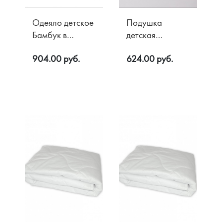
Одеяло детское
Подушка
Бамбук в
детская
микрофибре
Лебяжий пух в
904.00 руб.
624.00 руб.
300 гр/м2
Жаккарде
110х140
40х60