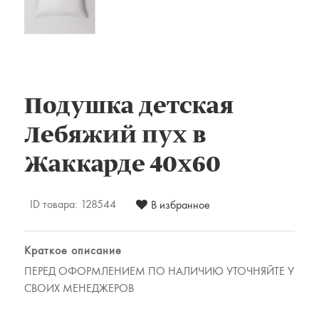
Комплекты постельного белья
Наматрацники
Халаты
Подушки и одеяла
Детские товары
Подушка детская
Наматрасники, матрасы и чехлы для
матрасов
Лебяжий пух в
Одеяла и подушки
Жаккарде 40х60
Одежда
Для мужчин
ID товара:
128544
В избранное
Для женщин
Предметы интерьера
Краткое описание
Подарочные сертификаты
ПЕРЕД ОФОРМЛЕНИЕМ ПО НАЛИЧИЮ УТОЧНЯЙТЕ У
СВОИХ МЕНЕДЖЕРОВ