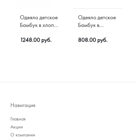
Одеяло детское
Одеяло детское
Бамбук в хлопке
Бамбук в
300 гр/м2
микрофибре
1248.00 руб.
808.00 руб.
110х140
200 гр/м2
110х140
Навигация
Главная
Акции
О компании