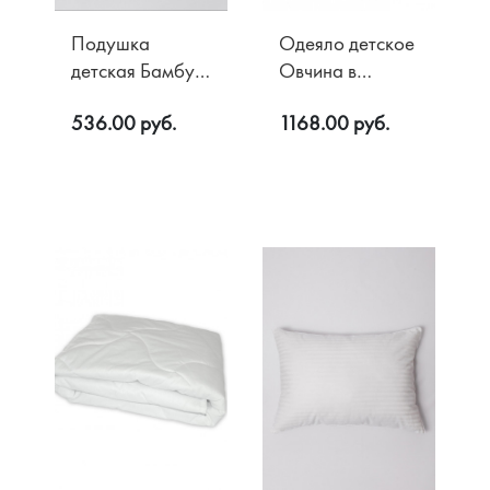
Подушка
Одеяло детское
детская Бамбук
Овчина в
в хлопке 40х60
хлопке 200 гр/
536.00 руб.
1168.00 руб.
м2 110х140
Акции
О компании
Доставка
Контакты
Оплата
Возврат