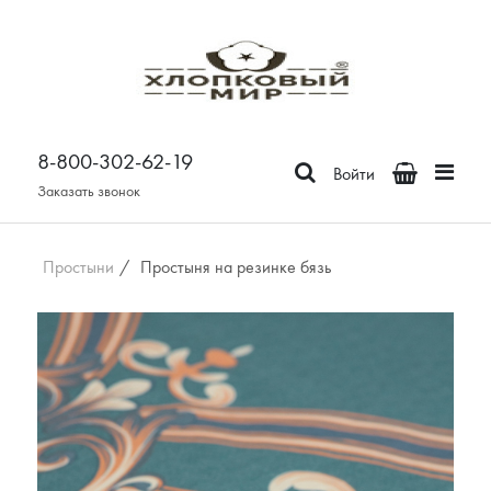
Постельное белье
Бязь
8-800-302-62-19
Поплин
Войти
Сатин
Заказать звонок
Зима-Лето из бязи
Зима-Лето из поплина
Простыни
/
Простыня на резинке бязь
Зима-Лето из сатина
Сатин Премьер
Страйп - сатин
Отдельные предметы
Наволочки
Простыни
Пододеяльники