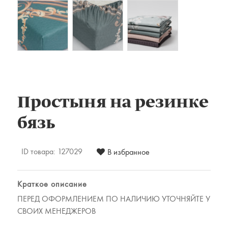
Комплекты постельного белья
Наматрацники
Халаты
Подушки и одеяла
Детские товары
Наматрасники, матрасы и чехлы для
матрасов
Простыня на резинке
Одеяла и подушки
бязь
Одежда
Для мужчин
ID товара:
127029
В избранное
Для женщин
Предметы интерьера
Подарочные сертификаты
Краткое описание
ПЕРЕД ОФОРМЛЕНИЕМ ПО НАЛИЧИЮ УТОЧНЯЙТЕ У
СВОИХ МЕНЕДЖЕРОВ