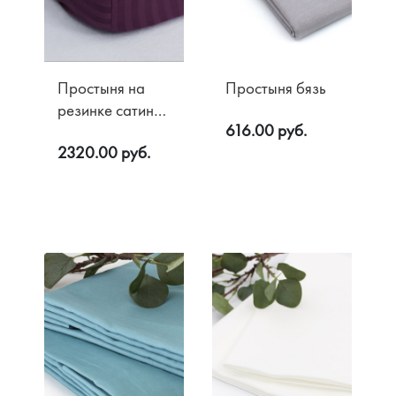
Простыня на
Простыня бязь
резинке сатин
616.00 руб.
жаккард/ сатин
2320.00 руб.
люкс