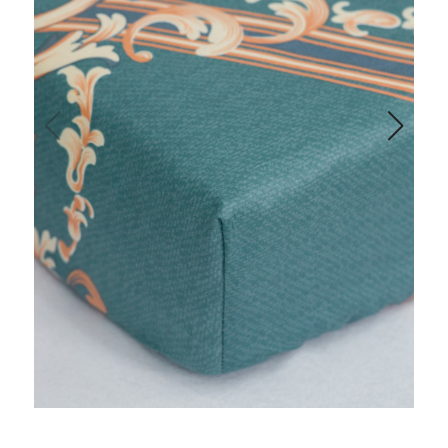
Одеяла и подушки
Подушки
Одеяла
Матрасы и наматрасники
Наматрасники
Матрасы
Текстиль для ванной
Халаты
Текстиль для кухни
Полотенца
Фартуки, прихватки, рукавицы, грелки
Скатерти
Текстиль для гостиниц и отелей
Полотенца