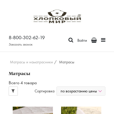
Постельное белье
Бязь
8-800-302-62-19
Поплин
Войти
Сатин
Заказать звонок
Зима-Лето из бязи
Зима-Лето из поплина
Матрасы и наматрасники
/
Матрасы
Зима-Лето из сатина
Матрасы
Сатин Премьер
Всего 4 товара
Страйп - сатин
Отдельные предметы
по возрастанию цены
Сортировка
Наволочки
Простыни
Пододеяльники