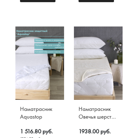
Наматрасник
Наматрасник
Aquastop
Овечья шерсть
150 гр/м2
1 516.80 руб.
1938.00 руб.
Хлопок