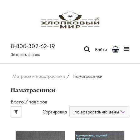
Постельное белье
Бязь
8-800-302-62-19
Поплин
Войти
Сатин
Заказать звонок
Зима-Лето из бязи
Зима-Лето из поплина
Матрасы и наматрасники
/
Наматрасники
Зима-Лето из сатина
Наматрасники
Сатин Премьер
Всего 7 товаров
Страйп - сатин
Отдельные предметы
по возрастанию цены
Сортировка
Наволочки
Простыни
Пододеяльники