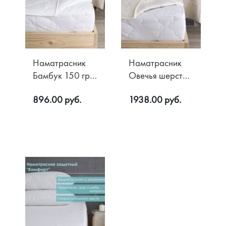
Наматрасник
Наматрасник
Бамбук 150 гр/
Овечья шерсть
м2
150 гр/м2
896.00 руб.
1938.00 руб.
Микрофибра
Хлопок