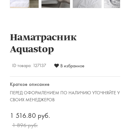
Комплекты постельного белья
Наматрацники
Халаты
Подушки и одеяла
Детские товары
Наматрасник
Наматрасники, матрасы и чехлы для
Aquastop
матрасов
Одеяла и подушки
ID товара:
127137
В избранное
Одежда
Для мужчин
Краткое описание
Для женщин
ПЕРЕД ОФОРМЛЕНИЕМ ПО НАЛИЧИЮ УТОЧНЯЙТЕ У
Предметы интерьера
СВОИХ МЕНЕДЖЕРОВ
Подарочные сертификаты
1 516.80 руб.
1 896 руб.