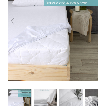
Одеяла и подушки
Подушки
Одеяла
Матрасы и наматрасники
Наматрасники
Матрасы
Текстиль для ванной
Халаты
Текстиль для кухни
Полотенца
Фартуки, прихватки, рукавицы, грелки
Скатерти
Текстиль для гостиниц и отелей
Полотенца