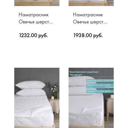
Наматрасник
Наматрасник
Овечья шерсть
Овечья шерсть
150 гр/м2
150 гр/м2
1232.00 руб.
1938.00 руб.
Микрофибра
Хлопок