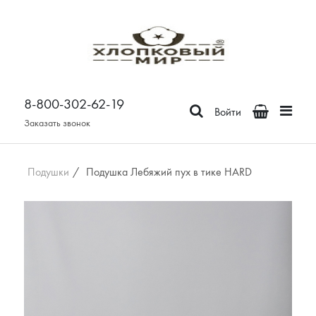
Постельное белье
Бязь
8-800-302-62-19
Поплин
Войти
Сатин
Заказать звонок
Зима-Лето из бязи
Зима-Лето из поплина
Подушки
/
Подушка Лебяжий пух в тике HARD
Зима-Лето из сатина
Сатин Премьер
Страйп - сатин
Отдельные предметы
Наволочки
Простыни
Пододеяльники