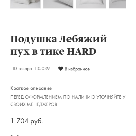
Комплекты постельного белья
Наматрацники
Халаты
Подушки и одеяла
Детские товары
Подушка Лебяжий
Наматрасники, матрасы и чехлы для
пух в тике HARD
матрасов
Одеяла и подушки
ID товара:
135039
В избранное
Одежда
Для мужчин
Краткое описание
Для женщин
ПЕРЕД ОФОРМЛЕНИЕМ ПО НАЛИЧИЮ УТОЧНЯЙТЕ У
Предметы интерьера
СВОИХ МЕНЕДЖЕРОВ
Подарочные сертификаты
1 704 руб.