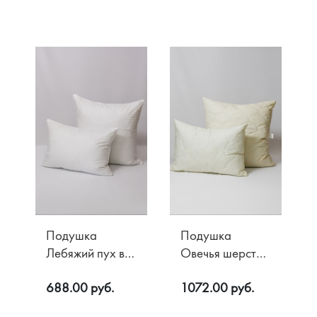
О компании
Доставка
Контакты
Оплата
Возврат
Подушка
Подушка
Лебяжий пух в
Овечья шерсть в
сатин -
хлопке
688.00 руб.
1072.00 руб.
жаккарде