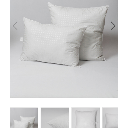
Одеяла и подушки
Подушки
Одеяла
Матрасы и наматрасники
Наматрасники
Матрасы
Текстиль для ванной
Халаты
Текстиль для кухни
Полотенца
Фартуки, прихватки, рукавицы, грелки
Скатерти
Текстиль для гостиниц и отелей
Полотенца