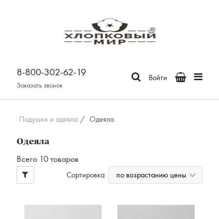
Постельное белье
Бязь
8-800-302-62-19
Поплин
Войти
Сатин
Заказать звонок
Зима-Лето из бязи
Зима-Лето из поплина
Подушки и одеяла
/
Одеяла
Зима-Лето из сатина
Одеяла
Сатин Премьер
Всего 10 товаров
Страйп - сатин
Отдельные предметы
по возрастанию цены
Сортировка
Наволочки
Простыни
Пододеяльники