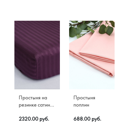
Акции
О компании
Доставка
Контакты
Оплата
Простыня на
Простыня
Возврат
резинке сатин
поплин
жаккард/ сатин
2320.00 руб.
688.00 руб.
люкс