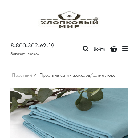
Постельное белье
Бязь
8-800-302-62-19
Поплин
Войти
Сатин
Заказать звонок
Зима-Лето из бязи
Зима-Лето из поплина
Простыни
/
Простыня сатин жаккард/сатин люкс
Зима-Лето из сатина
Сатин Премьер
Страйп - сатин
Отдельные предметы
Наволочки
Простыни
Пододеяльники