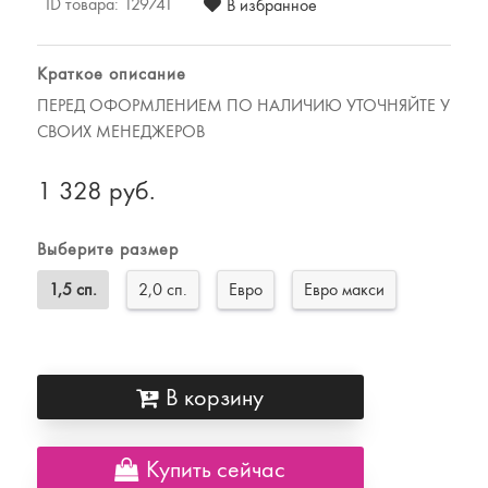
Комплекты постельного белья
ID товара:
129741
В избранное
Наматрацники
Халаты
Краткое описание
Подушки и одеяла
ПЕРЕД ОФОРМЛЕНИЕМ ПО НАЛИЧИЮ УТОЧНЯЙТЕ У
Детские товары
СВОИХ МЕНЕДЖЕРОВ
Наматрасники, матрасы и чехлы для
1 328 руб.
матрасов
Одеяла и подушки
Выберите размер
Одежда
1,5 сп.
2,0 сп.
Евро
Евро макси
Для мужчин
Для женщин
Предметы интерьера
Подарочные сертификаты
В корзину
Купить сейчас