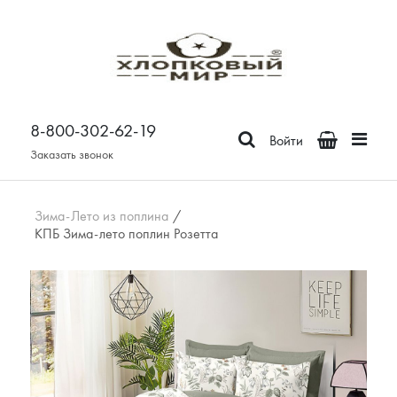
Постельное белье
Бязь
8-800-302-62-19
Поплин
Войти
Сатин
Заказать звонок
Зима-Лето из бязи
Зима-Лето из поплина
Зима-Лето из поплина
/
КПБ Зима-лето поплин Розетта
Зима-Лето из сатина
Сатин Премьер
Страйп - сатин
Отдельные предметы
Наволочки
Простыни
Пододеяльники