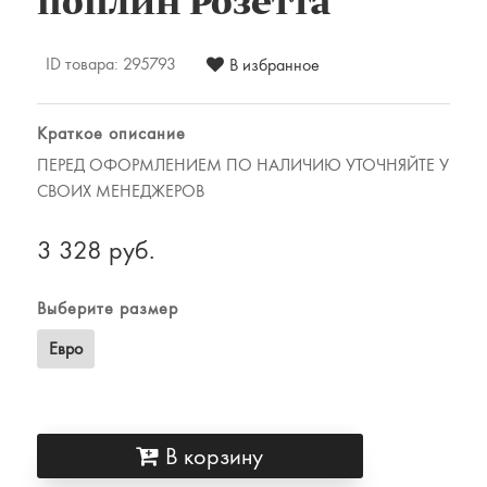
поплин Розетта
Комплекты постельного белья
Наматрацники
ID товара:
295793
Халаты
В избранное
Подушки и одеяла
Детские товары
Краткое описание
Наматрасники, матрасы и чехлы для
ПЕРЕД ОФОРМЛЕНИЕМ ПО НАЛИЧИЮ УТОЧНЯЙТЕ У
СВОИХ МЕНЕДЖЕРОВ
матрасов
Одеяла и подушки
3 328 руб.
Одежда
Для мужчин
Выберите размер
Для женщин
Евро
Предметы интерьера
Подарочные сертификаты
В корзину