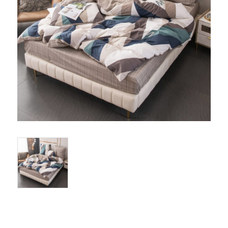
Одеяла и подушки
Подушки
Одеяла
Матрасы и наматрасники
Наматрасники
Матрасы
Текстиль для ванной
Халаты
Текстиль для кухни
Полотенца
Фартуки, прихватки, рукавицы, грелки
Скатерти
Текстиль для гостиниц и отелей
Полотенца