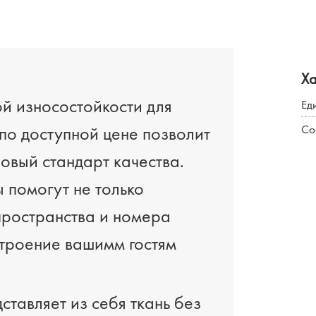
Х
й износостойкости для
Ед
 по доступной цене позволит
Со
овый стандарт качества.
 помогут не только
пространства и номера
строение вашимм гостям
тавляет из себя ткань без