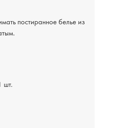
нимать постиранное белье из
атым.
 шт.