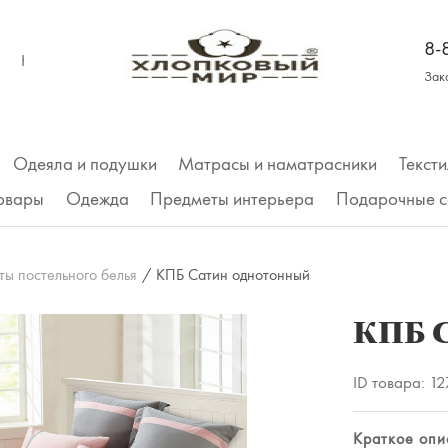
8-
КОНТАКТЫ
Зак
Одеяла и подушки
Матрасы и наматрасники
Тексти
товары
Одежда
Предметы интерьера
Подарочные с
Трусы
ты постельного белья
/
КПБ Сатин однотонный
Футболки
КПБ 
Майки, топы
ID товара:
12
Футболка
Рубашки, платья
Краткое опи