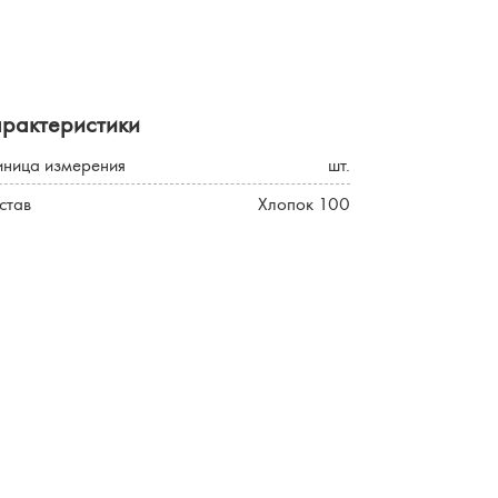
арактеристики
иница измерения
шт.
став
Хлопок 100