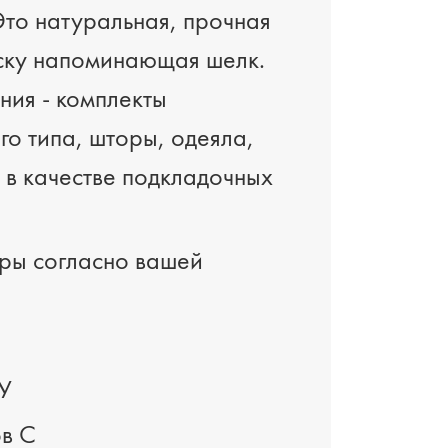
Это натуральная, прочная
еску напоминающая шелк.
ия - комплекты
го типа, шторы, одеяла,
 в качестве подкладочных
ры согласно вашей
У
ов C