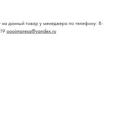
у на данный товар у менеджера по телефону: 8-
-19
oooimpresa@yandex.ru