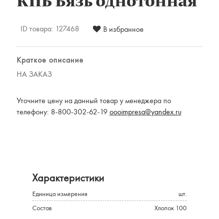
КПБ Бязь однотонная
Комплекты постельного белья
Наматрацники
ID товара:
127468
Халаты
В избранное
Подушки и одеяла
Детские товары
Краткое описание
Наматрасники, матрасы и чехлы для
НА ЗАКАЗ
матрасов
Уточните цену на данный товар у менеджера по
Одеяла и подушки
телефону: 8-800-302-62-19
oooimpresa@yandex.ru
Одежда
Для мужчин
Для женщин
Предметы интерьера
Подарочные сертификаты
Характеристики
Единица измерения
шт.
Состав
Хлопок 100