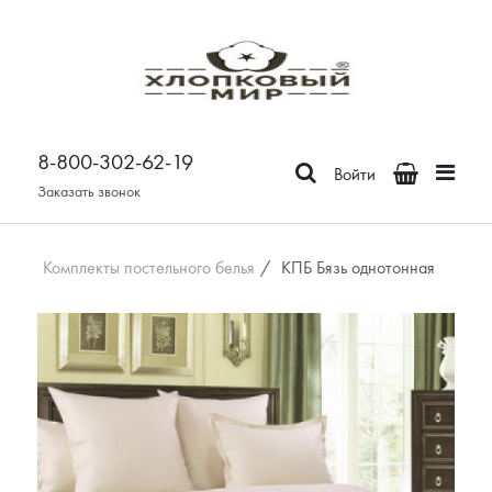
Постельное белье
Бязь
8-800-302-62-19
Поплин
Войти
Сатин
Заказать звонок
Зима-Лето из бязи
Зима-Лето из поплина
Комплекты постельного белья
/
КПБ Бязь однотонная
Зима-Лето из сатина
Сатин Премьер
Страйп - сатин
Отдельные предметы
Наволочки
Простыни
Пододеяльники