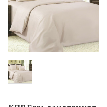
Одеяла и подушки
Подушки
Одеяла
Матрасы и наматрасники
Наматрасники
Матрасы
Текстиль для ванной
Халаты
Текстиль для кухни
Полотенца
Фартуки, прихватки, рукавицы, грелки
Скатерти
Текстиль для гостиниц и отелей
Полотенца