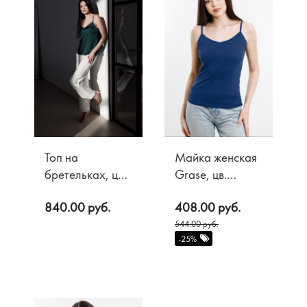
Акции
О компании
Топ на
Майка женская
Доставка
бретельках, цв.
Grase, цв.
Контакты
Изумрудный
Индиго
Оплата
840.00 руб.
408.00 руб.
Возврат
544.00 руб.
-25%