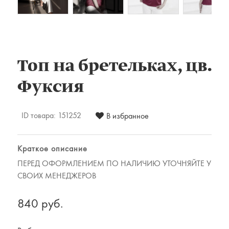
Комплекты постельного белья
Наматрацники
Халаты
Подушки и одеяла
Детские товары
Топ на бретельках, цв.
Наматрасники, матрасы и чехлы для
Фуксия
матрасов
Одеяла и подушки
ID товара:
151252
В избранное
Одежда
Для мужчин
Краткое описание
Для женщин
ПЕРЕД ОФОРМЛЕНИЕМ ПО НАЛИЧИЮ УТОЧНЯЙТЕ У
Предметы интерьера
СВОИХ МЕНЕДЖЕРОВ
Подарочные сертификаты
840 руб.