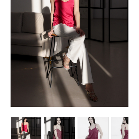
Одеяла и подушки
Подушки
Одеяла
Матрасы и наматрасники
Наматрасники
Матрасы
Текстиль для ванной
Халаты
Текстиль для кухни
Полотенца
Фартуки, прихватки, рукавицы, грелки
Скатерти
Текстиль для гостиниц и отелей
Полотенца