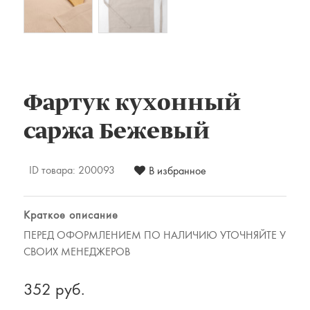
Комплекты постельного белья
Наматрацники
Халаты
Подушки и одеяла
Детские товары
Фартук кухонный
Наматрасники, матрасы и чехлы для
матрасов
саржа Бежевый
Одеяла и подушки
Одежда
ID товара:
200093
В избранное
Для мужчин
Для женщин
Краткое описание
Предметы интерьера
ПЕРЕД ОФОРМЛЕНИЕМ ПО НАЛИЧИЮ УТОЧНЯЙТЕ У
Подарочные сертификаты
СВОИХ МЕНЕДЖЕРОВ
352 руб.