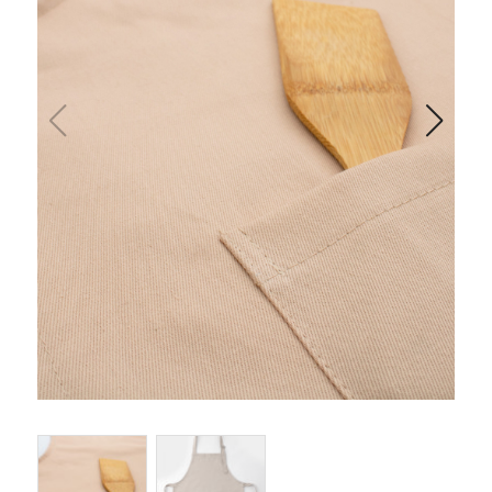
Одеяла и подушки
Подушки
Одеяла
Матрасы и наматрасники
Наматрасники
Матрасы
Текстиль для ванной
Халаты
Текстиль для кухни
Полотенца
Фартуки, прихватки, рукавицы, грелки
Скатерти
Текстиль для гостиниц и отелей
Полотенца