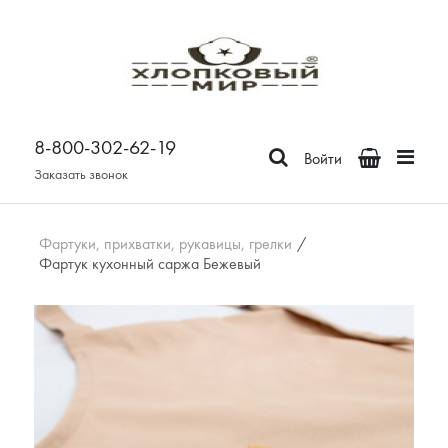
Постельное белье
Бязь
8-800-302-62-19
Поплин
Войти
Сатин
Заказать звонок
Зима-Лето из бязи
Зима-Лето из поплина
Фартуки, прихватки, рукавицы, грелки
/
Фартук кухонный саржа Бежевый
Зима-Лето из сатина
Сатин Премьер
Страйп - сатин
Отдельные предметы
Наволочки
Простыни
Пододеяльники