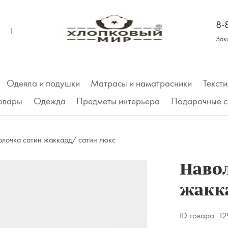
8-
КОНТАКТЫ
Зак
Одеяла и подушки
Матрасы и наматрасники
Тексти
товары
Одежда
Предметы интерьера
Подарочные с
Трусы
лочка сатин жаккард/ сатин люкс
Футболки
Наво
жакка
Майки, топы
Футболка
ID товара:
12
Рубашки, платья