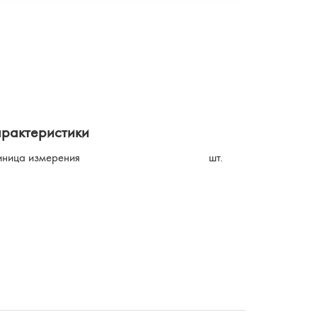
арактеристики
иница измерения
шт.