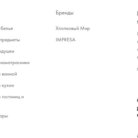
Бренды
 белье
Хлопковый Мир
предметы
IMPRESA
одушки
наматрасники
я ванной
я кухни
я гостиниц и
вары