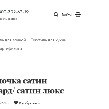
800-302-62-19
Войти
азать звонок
ль для ванной
Текстиль для кухни
ертификаты
лочка сатин
рд/ сатин люкс
9558
В избранное