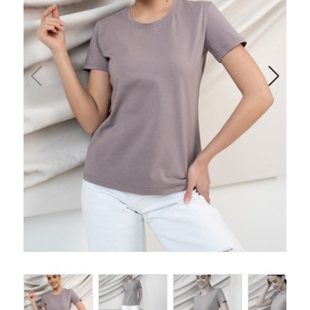
Одеяла и подушки
Подушки
Одеяла
Матрасы и наматрасники
Наматрасники
Матрасы
Текстиль для ванной
Халаты
Текстиль для кухни
Полотенца
Фартуки, прихватки, рукавицы, грелки
Скатерти
Текстиль для гостиниц и отелей
Полотенца