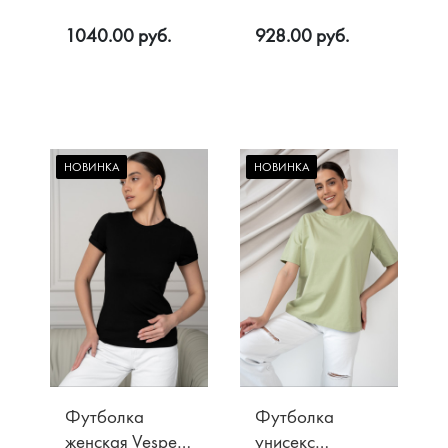
цв. Чёрный
Grande, цв.
1040.00 руб.
928.00 руб.
Серый - светлый
НОВИНКА
НОВИНКА
Футболка
Футболка
женская Vesper,
унисекс