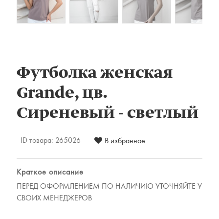
Комплекты постельного белья
Наматрацники
Халаты
Подушки и одеяла
Детские товары
Футболка женская
Наматрасники, матрасы и чехлы для
матрасов
Grande, цв.
Одеяла и подушки
Сиреневый - светлый
Одежда
Для мужчин
ID товара:
265026
В избранное
Для женщин
Предметы интерьера
Краткое описание
Подарочные сертификаты
ПЕРЕД ОФОРМЛЕНИЕМ ПО НАЛИЧИЮ УТОЧНЯЙТЕ У
СВОИХ МЕНЕДЖЕРОВ