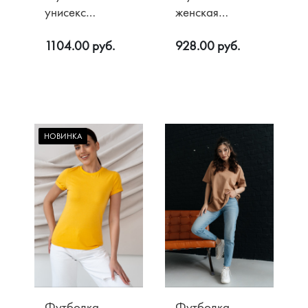
унисекс
женская
Оверсайз, цв.
Grande, цв.
1104.00 руб.
928.00 руб.
Белый
Сиреневый -
светлый
НОВИНКА
Футболка
Футболка