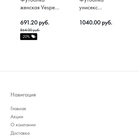
женская Vesper,
унисекс
цв. Оранжевый
Оверсайз, цв.
691.20 руб.
1040.00 руб.
Мускатный орех
864.00 руб.
-20%
Навигация
Главная
Акции
О компании
Доставка