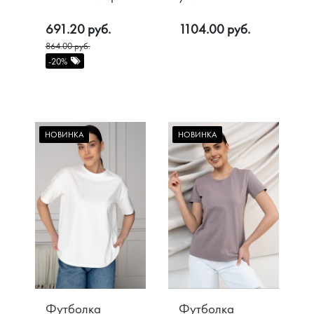
цв. Черный
Оверсайз, цв.
691.20 руб.
1104.00 руб.
Фисташка
Акции
864.00 руб.
О компании
-20%
Доставка
Контакты
Оплата
Возврат
НОВИНКА
НОВИНКА
Футболка
Футболка