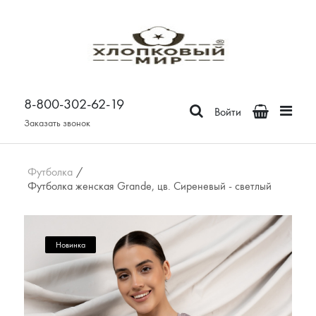
Постельное белье
Бязь
8-800-302-62-19
Поплин
Войти
Сатин
Заказать звонок
Зима-Лето из бязи
Зима-Лето из поплина
Футболка
/
Футболка женская Grande, цв. Сиреневый - светлый
Зима-Лето из сатина
Сатин Премьер
Страйп - сатин
Новинка
Отдельные предметы
Наволочки
Простыни
Пододеяльники