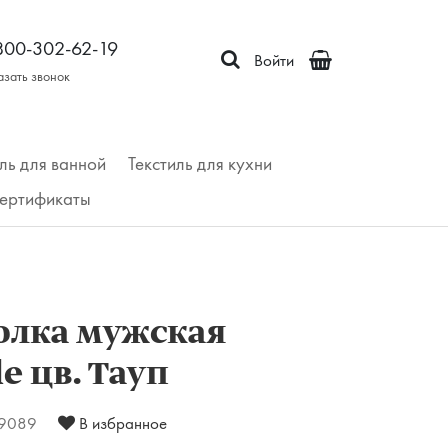
800-302-62-19
Войти
азать звонок
ль для ванной
Текстиль для кухни
ертификаты
олка мужская
e цв. Тауп
9089
В избранное