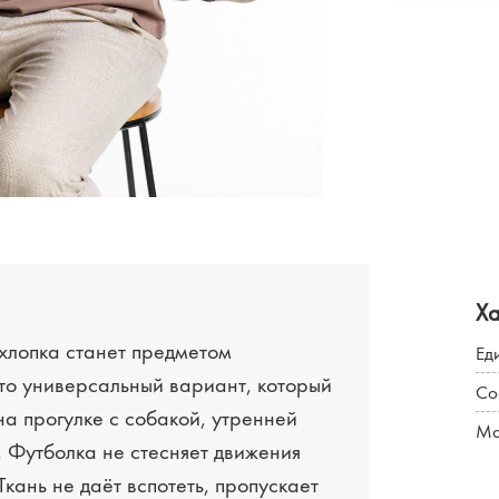
Х
 хлопка станет предметом
Ед
то универсальный вариант, который
Со
на прогулке с собакой, утренней
Ма
 Футболка не стесняет движения
Ткань не даёт вспотеть, пропускает