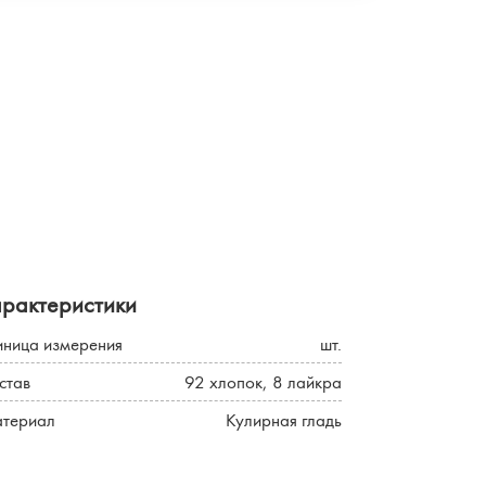
арактеристики
иница измерения
шт.
став
92 хлопок, 8 лайкра
териал
Кулирная гладь