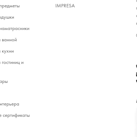
предметы
IMPRESA
одушки
наматрасники
я ванной
я кухни
я гостиниц и
вары
нтерьера
 сертификаты