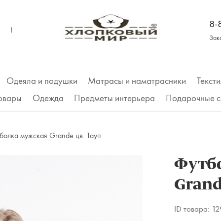
8-
КОНТАКТЫ
Зак
Одеяла и подушки
Матрасы и наматрасники
Тексти
товары
Одежда
Предметы интерьера
Подарочные с
Трусы
болка мужская Grande цв. Тауп
Футболки
Футб
Grand
Майки, топы
Футболка
ID товара:
12
Рубашки, платья