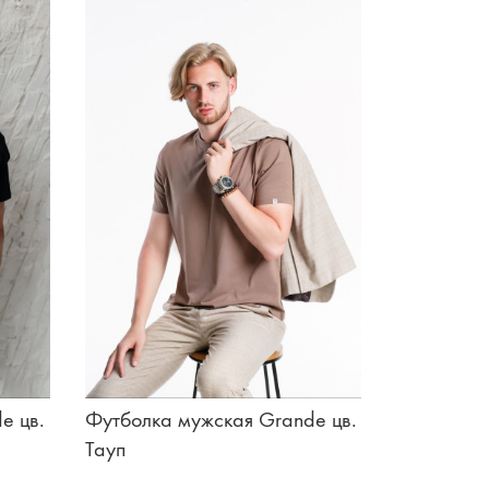
e цв.
Футболка мужская Grande цв.
Тауп