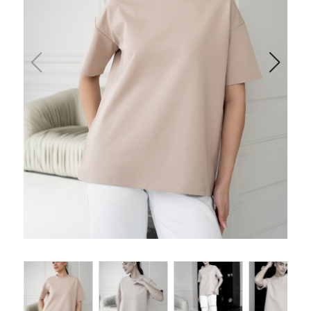
Одеяла и подушки
Подушки
Одеяла
Матрасы и наматрасники
Наматрасники
Матрасы
Текстиль для ванной
Халаты
Текстиль для кухни
Полотенца
Фартуки, прихватки, рукавицы, грелки
Скатерти
Текстиль для гостиниц и отелей
Полотенца