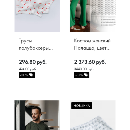
Оплата
Возврат
Трусы
Костюм женский
полубоксеры
Палаццо, цвет
рис. Перцы, цв.
Зеленый
296.80 руб.
2 373.60 руб.
Белый
424.00 руб.
3440.00 руб.
-30%
-31%
НОВИНКА