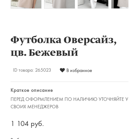
Комплекты постельного белья
Наматрацники
Халаты
Подушки и одеяла
Детские товары
Футболка Оверсайз,
Наматрасники, матрасы и чехлы для
цв. Бежевый
матрасов
Одеяла и подушки
ID товара:
265023
В избранное
Одежда
Для мужчин
Краткое описание
Для женщин
ПЕРЕД ОФОРМЛЕНИЕМ ПО НАЛИЧИЮ УТОЧНЯЙТЕ У
Предметы интерьера
СВОИХ МЕНЕДЖЕРОВ
Подарочные сертификаты
1 104 руб.