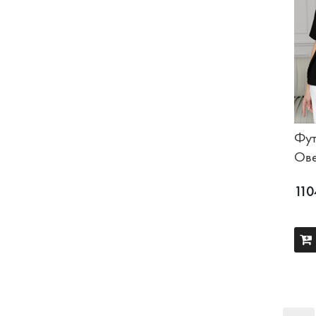
Фут
Ове
Че
110