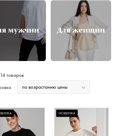
Худи, костюмы
ля мужчин
Для женщин
 14 товаров
по возрастанию цены
ровка
ВИНКА
НОВИНКА