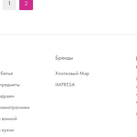
1
2
Бренды
 белье
Хлопковый Мир
предметы
IMPRESA
одушки
наматрасники
я ванной
я кухни