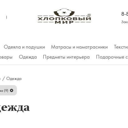
8-
КОНТАКТЫ
Зак
Одеяла и подушки
Матрасы и наматрасники
Тексти
товары
Одежда
Предметы интерьера
Подарочные с
Трусы
я
/
Одежда
Футболки
ка (9)
дежда
Майки, топы
Футболка
Рубашки, платья